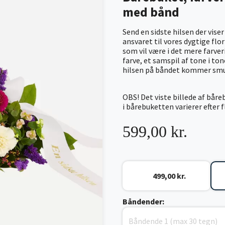
med bånd
Send en sidste hilsen der vise
ansvaret til vores dygtige flor
som vil være i det mere farve
farve, et samspil af tone i to
hilsen på båndet kommer smuk
OBS! Det viste billede af bår
i bårebuketten varierer efter 
599,00 kr.
499,00 kr.
Båndender: