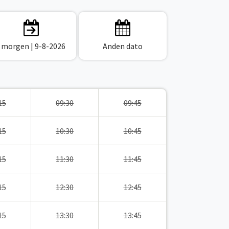
I morgen
| 9-8-2026
Anden dato
15
09:30
09:45
15
10:30
10:45
15
11:30
11:45
15
12:30
12:45
15
13:30
13:45