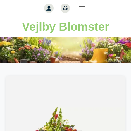
Gå til hoved-indhold
Vejlby Blomster