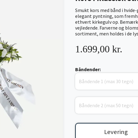
Smukt kors med bånd i hvide-
elegant pyntning, som fremhæve
ethvert kirkegulv op. Bemærk v
vejledende. Farverne og blomst
sortiment, men holdes i de ly
1.699,00 kr.
Båndender:
Levering