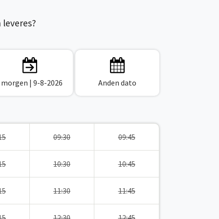
n leveres?
I morgen
| 9-8-2026
Anden dato
15
09:30
09:45
15
10:30
10:45
15
11:30
11:45
15
12:30
12:45