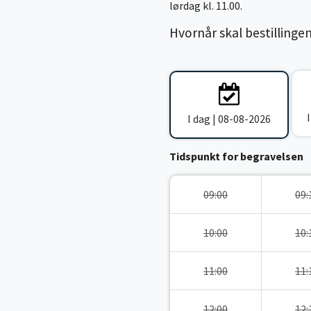
lørdag kl. 11.00.
Hvornår skal bestillinge
I dag | 08-08-2026
Tidspunkt for begravelsen
09:00
09:
10:00
10:
11:00
11:
12:00
12: