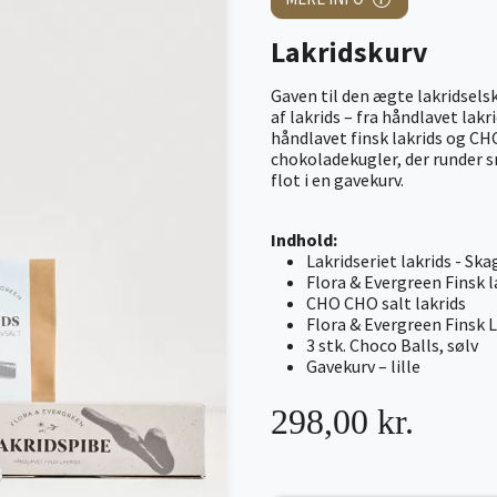
Lakridskurv
Gaven til den ægte lakridsels
af lakrids – fra håndlavet lakr
håndlavet finsk lakrids og CH
chokoladekugler, der runder 
flot i en gavekurv.
Indhold:
Lakridseriet lakrids - Sk
Flora & Evergreen Finsk 
CHO CHO salt lakrids
Flora & Evergreen Finsk 
3 stk. Choco Balls, sølv
Gavekurv – lille
298,00 kr.